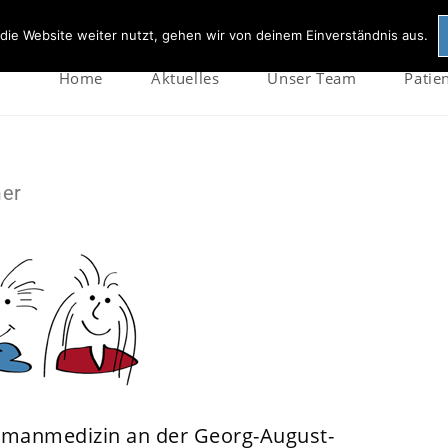
r- und Jugendmedizin. Esmarchstr. 23, 24105 Kiel
die Website weiter nutzt, gehen wir von deinem Einverständnis aus.
Home
Aktuelles
Unser Team
Patie
mer
manmedizin an der Georg-August-