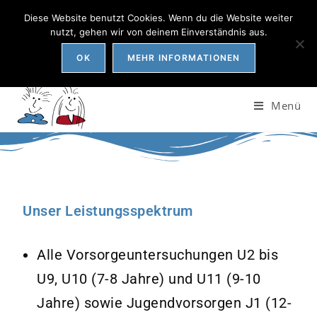
Diese Website benutzt Cookies. Wenn du die Website weiter
Praxis Wiest - Dr. med. Stephanie Wiest. Fachärztin für Kinder-
nutzt, gehen wir von deinem Einverständnis aus.
und Jugendmedizin. Esmarchstr. 23, 24105 Kiel
OK
MEHR INFORMATIONEN
Menü
Unser Leistungsspektrum
Alle Vorsorgeuntersuchungen U2 bis
U9, U10 (7-8 Jahre) und U11 (9-10
Jahre) sowie Jugendvorsorgen J1 (12-